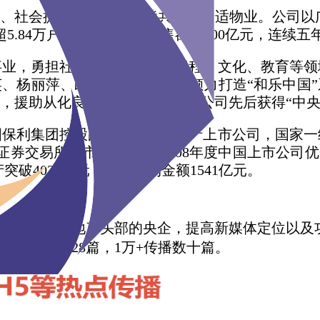
、社会提供人与环境和谐共生的舒适物业。公司以广
5.84万户。2015年公司销售额超100亿元，连
事业，勇担社会责任，在惠民工程、文化、教育等领
、杨丽萍、郎朗等艺术大师，倾力打造“和乐中国
，援助从化良口镇石明小学等。公司先后获得“中央
国保利集团控股的大型国有房地产上市公司，国家一
证券交易所上市，并入选"2008年度中国上市公司优
产突破4038亿元，实现签约金额1541亿元。
传，以及作为房地产头部的央企，提高新媒体定位以
任务采访28篇，1万+传播数十篇。