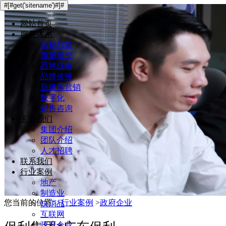
#[#get('sitename')#]#
网站首页
服务体系
营销战略
市场研究
品牌战略
品牌传播
新媒体营销
数字化
销售咨询
关于我们
集团介绍
团队介绍
人才招聘
联系我们
行业案例
地产
制造业
您当前的位置:
>
行业案例
>
政府企业
快消品
互联网
政府企业